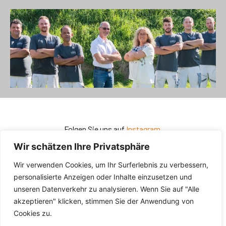
Folgen Sie uns auf
Instagram.
Wir schätzen Ihre Privatsphäre
Zurück zur
Startseite.
Wir verwenden Cookies, um Ihr Surferlebnis zu verbessern,
personalisierte Anzeigen oder Inhalte einzusetzen und
Impressum
Datenschutz
unseren Datenverkehr zu analysieren. Wenn Sie auf "Alle
akzeptieren" klicken, stimmen Sie der Anwendung von
Cookies zu.
© 2024 by BROSI GmbH